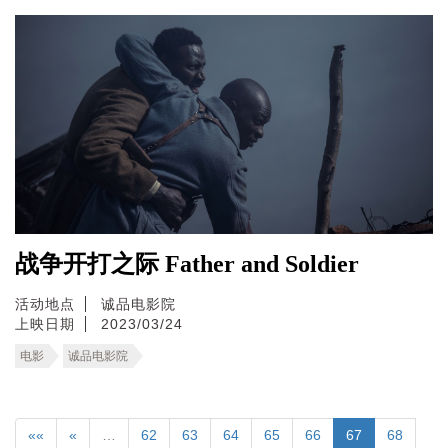
战争开打之际 Father and Soldier
活动地点
诚品电影院
上映日期
2023/03/24
电影
诚品电影院
««
«
…
62
63
64
65
66
67
68