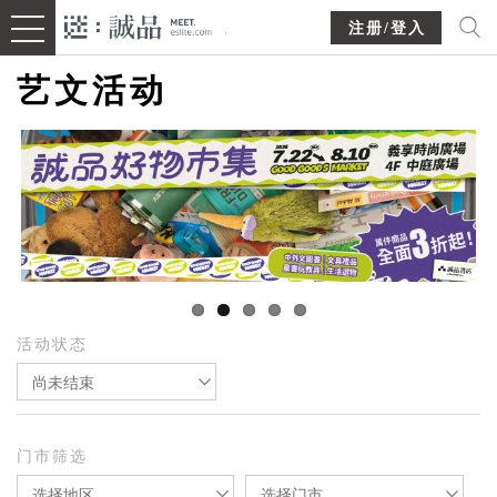
注册/登入
艺文活动
活动状态
尚未结束
门市筛选
选择地区
选择门市