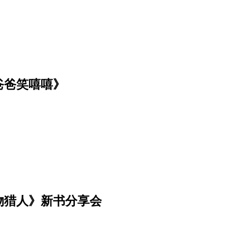
爸爸笑嘻嘻》
物猎人》新书分享会