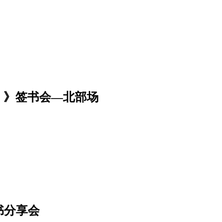
（2）》签书会—北部场
书分享会