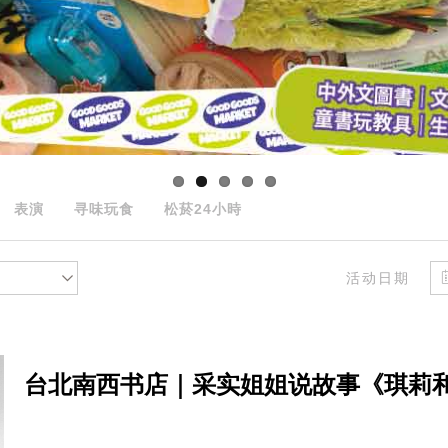
表演
寻味玩食
松菸24小時
活动日期
台北南西书店｜采实姐姐说故事《琪莉