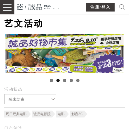
注册/登入
艺文活动
活动状态
尚未结束
周日经典电影
诚品电影院
电影
影音3C
门市筛选