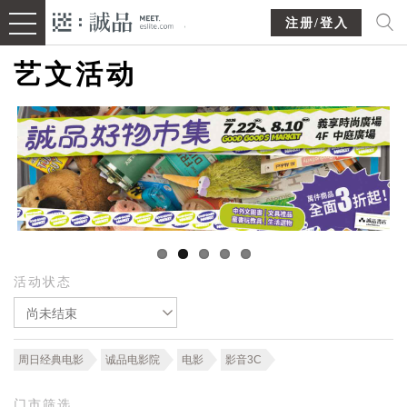
注册/登入
艺文活动
活动状态
尚未结束
周日经典电影
诚品电影院
电影
影音3C
门市筛选