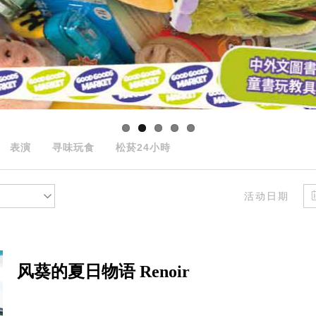
表演
寻味玩食
松菸24小時
活动日期
风葵的夏日物语 Renoir