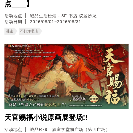
点____】
活动地点
诚品生活松烟 - 3F 书店 议题沙龙
活动日期
2026/08/01~2026/08/31
讲座
不打烊书店
天官赐福小说原画展登场!!
活动地点
诚品R79 - 顽童学堂前广场（第四广场）