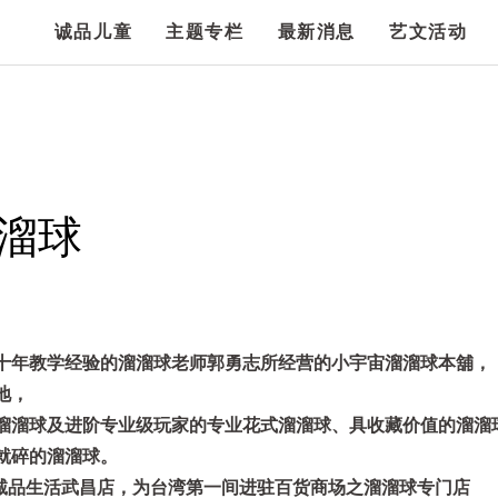
诚品儿童
主题专栏
最新消息
艺文活动
溜球
十年教学经验的溜溜球老师郭勇志所经营的小宇宙溜溜球本舖，
地，
溜溜球及进阶专业级玩家的专业花式溜溜球、具收藏价值的溜溜
就碎的溜溜球。
门町诚品生活武昌店，为台湾第一间进驻百货商场之溜溜球专门店