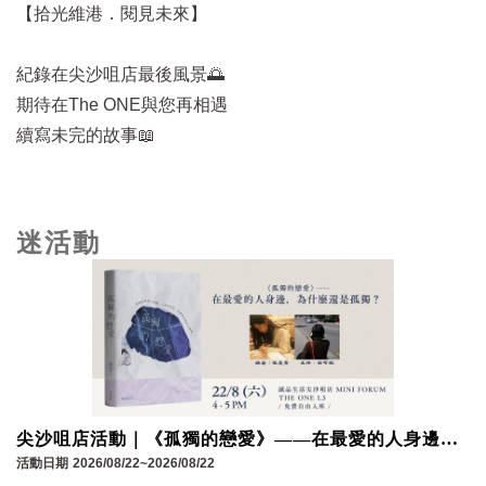
【拾光維港．閱見未來】
紀錄在尖沙咀店最後風景🌅
期待在The ONE與您再相遇
續寫未完的故事📖
迷活動
尖沙咀店活動｜《孤獨的戀愛》——在最愛的人身邊，
為什麼還是孤獨？
活動日期
2026/08/22~2026/08/22