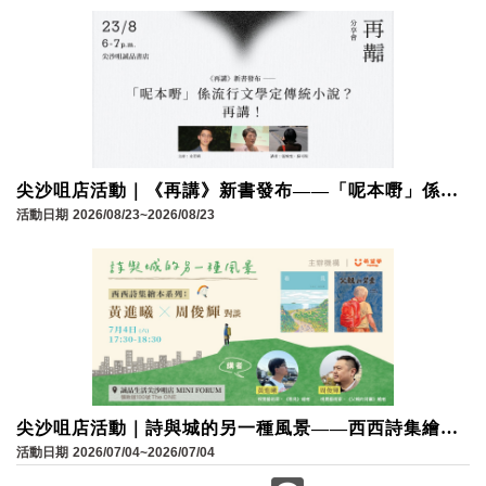
尖沙咀店活動｜《再講》新書發布——「呢本嘢」係流
行文學定傳統小說？再講！
活動日期
2026/08/23~2026/08/23
尖沙咀店活動｜詩與城的另一種風景——西西詩集繪本
系列：黃進曦 × 周俊輝對談
活動日期
2026/07/04~2026/07/04