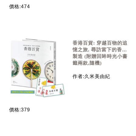
價格:474
香港百貨: 穿越百物的追
憶之旅, 尋訪當下的香港
製造 (附贈回眸時光小書
籤兩款,隨機)
作者:久米美由紀
價格:379