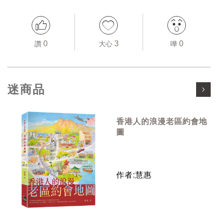
0
3
0
讚
大心
嘩
迷商品
香港人的浪漫老區約會地
圖
作者:慧惠