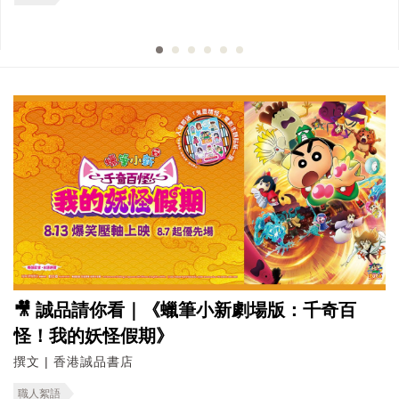
🎥 誠品請你看｜《蠟筆小新劇場版：千奇百
怪！我的妖怪假期》
撰文 | 香港誠品書店
職人絮語