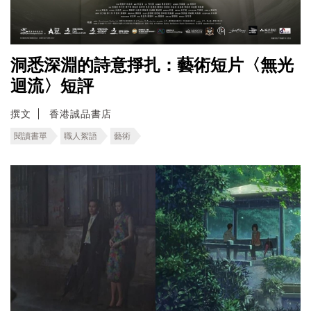
洞悉深淵的詩意掙扎：藝術短片〈無光
迴流〉短評
撰文
香港誠品書店
閱讀書單
職人絮語
藝術