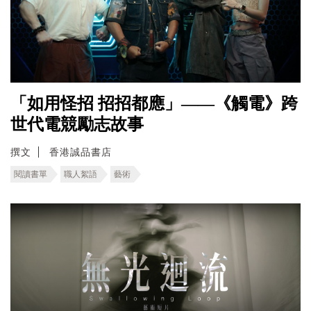
「如用怪招 招招都應」——《觸電》跨
世代電競勵志故事
撰文
香港誠品書店
閱讀書單
職人絮語
藝術