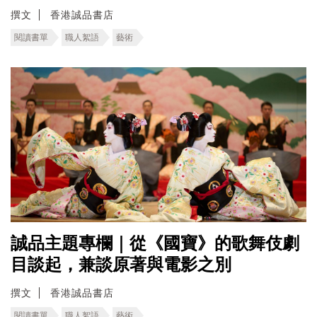
撰文
香港誠品書店
閱讀書單
職人絮語
藝術
誠品主題專欄｜從《國寶》的歌舞伎劇
目談起，兼談原著與電影之別
撰文
香港誠品書店
閱讀書單
職人絮語
藝術