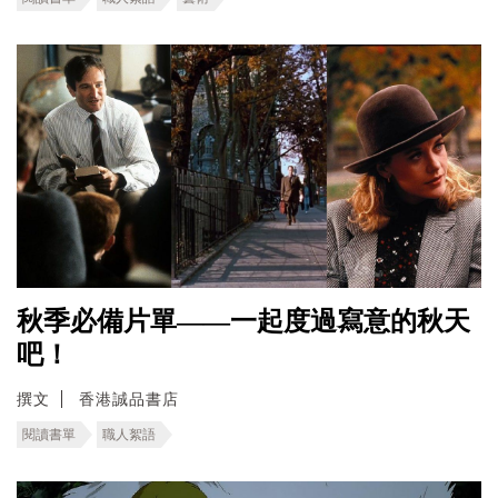
秋季必備片單——一起度過寫意的秋天
吧！
撰文
香港誠品書店
閱讀書單
職人絮語