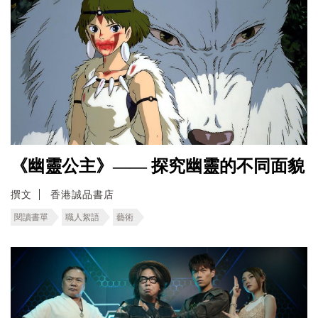
《幽靈公主》—— 探究幽靈的不同面貌
撰文
香港誠品書店
閱讀書單
職人絮語
藝術