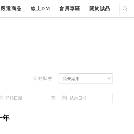
嚴選商品
線上DM
會員專區
關於誠品
活動狀態
尚未結束
至
十年