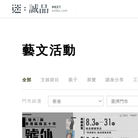
藝文活動
全部
文娛節目
親子
展覽
講座分享
工
門市篩選
香港
選擇門市