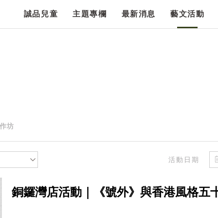
誠品兒童
主題專欄
最新消息
藝文活動
作坊
活動日期
銅鑼灣店活動｜《號外》與香港風格五