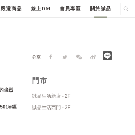
嚴選商品
線上DM
會員專區
關於誠品
分享
門市
家的強烈
誠品生活新店 - 2F
501®經
誠品生活西門 - 2F