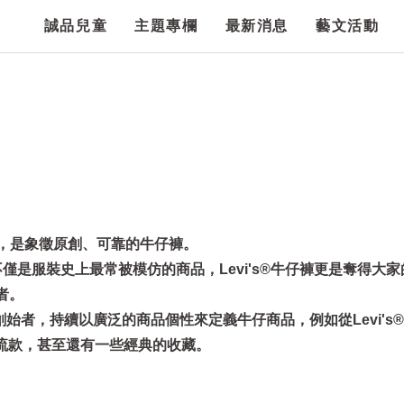
誠品兒童
主題專欄
最新消息
藝文活動
873年，是象徵原創、可靠的牛仔褲。
®不僅是服裝史上最常被模仿的商品，Levi's®牛仔褲更是奪得大
者。
褲的創始者，持續以廣泛的商品個性來定義牛仔商品，例如從Levi's®
™潮流款，甚至還有一些經典的收藏。