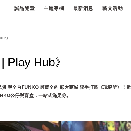
誠品兒童
主題專欄
最新消息
藝文活動
 Hub》
 Play Hub》
e私貨 與全台FUNKO 最齊全的 彭大商城 聯手打造《玩聚所》！
UNKO公仔與盲盒，一站式滿足你。