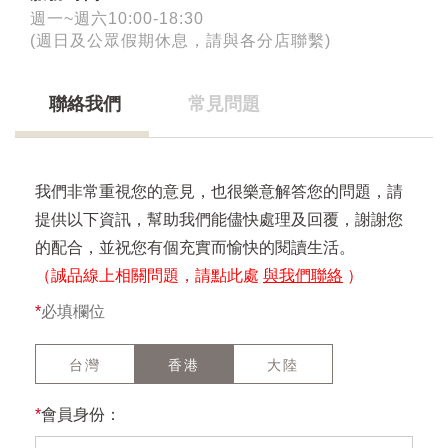
週一~週六10:00-18:30
(週日及公眾假期休息，請與各分店聯繫)
聯絡我們
常見問題
我們非常重視您的意見，也很樂意解答您的問題，請
提供以下資訊，幫助我們能儘快處理及回覆，謝謝您
的配合，並祝您有個充實而愉快的閱讀生活。
（誠品線上相關問題，請點此處
與我們聯絡
）
*
必填欄位
台灣
香港
大陸
*
會員身份：