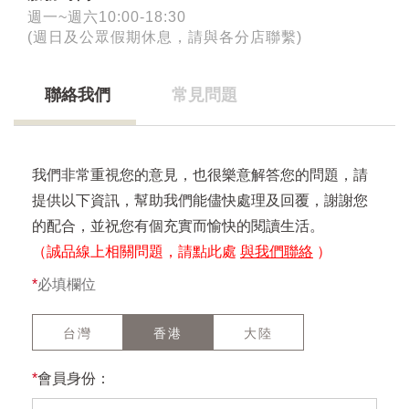
週一~週六10:00-18:30
(週日及公眾假期休息，請與各分店聯繫)
聯絡我們
常見問題
我們非常重視您的意見，也很樂意解答您的問題，請
提供以下資訊，幫助我們能儘快處理及回覆，謝謝您
的配合，並祝您有個充實而愉快的閱讀生活。
（誠品線上相關問題，請點此處
與我們聯絡
）
*
必填欄位
台灣
香港
大陸
*
會員身份：