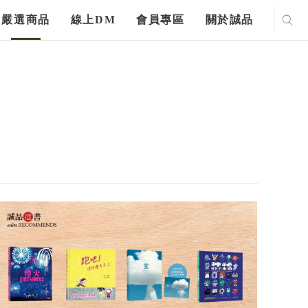
嚴選商品
線上DM
會員專區
關於誠品