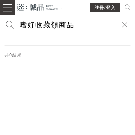
註冊/登入
共0結果