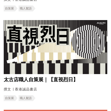
自策展
職人絮語
太古店職人自策展｜【直視烈日】
撰文 ∣ 香港誠品書店
自策展
職人絮語