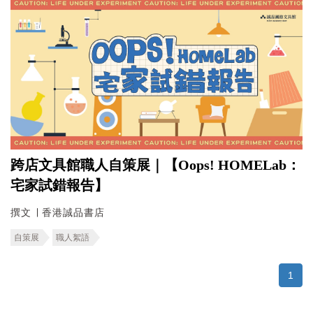
跨店文具館職人自策展｜【Oops! HOMELab：
宅家試錯報告】
撰文 ∣ 香港誠品書店
自策展
職人絮語
1