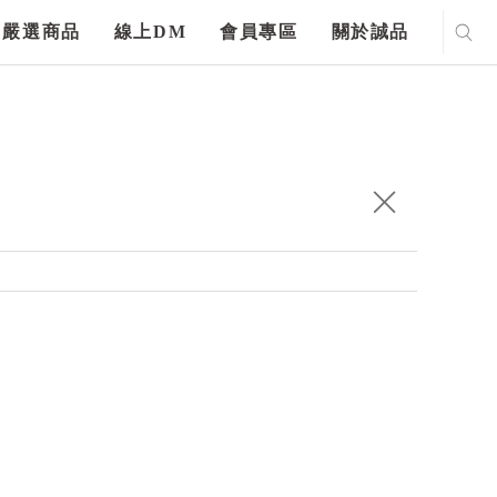
嚴選商品
線上DM
會員專區
關於誠品