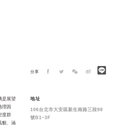
分享
璃是展望
地址
地理因
106台北市大安區新生南路三段98
密度群
號B1~3F
風貌、涵