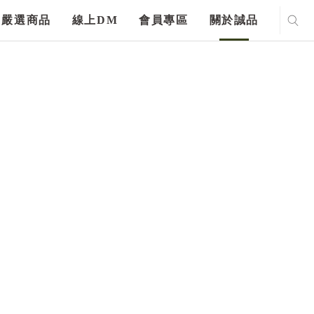
嚴選商品
線上DM
會員專區
關於誠品