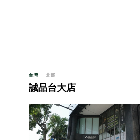
台灣
北部
誠品台大店