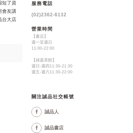
縮短了資
服務電話
房會友講
(02)2362-6132
品台大店
營業時間
【書店】
週一至週日
11:00-22:00
【綠蓋茶館】
週日-週四11:30-21:30
週五-週六11:30-22:00
關注誠品社交帳號
誠品人
誠品書店