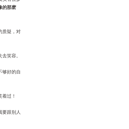
像的那麽
的质疑，对
失去笑容。
不够好的自
笑着过！
我要跟别人