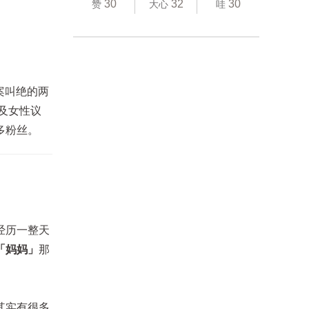
30
32
30
赞
大心
哇
案叫绝的两
及女性议
多粉丝。
经历一整天
「妈妈」
那
其实有很多