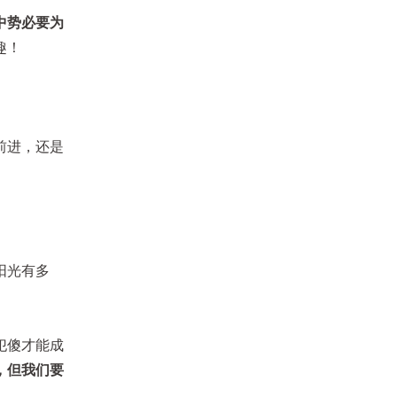
中势必要为
趣！
前进，还是
。
阳光有多
犯傻才能成
，但我们要