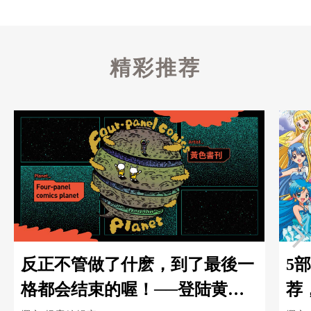
精彩推荐
反正不管做了什麽，到了最後一
5
格都会结束的喔！──登陆黄色
荐