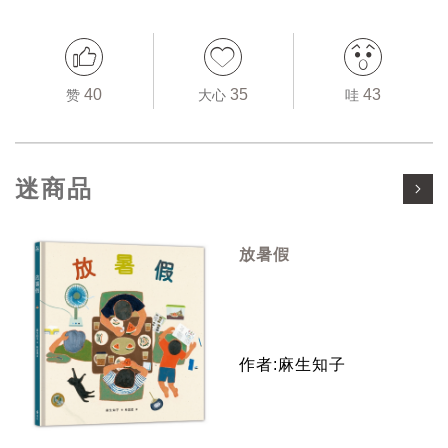
40
35
43
赞
大心
哇
迷商品
放暑假
作者:麻生知子