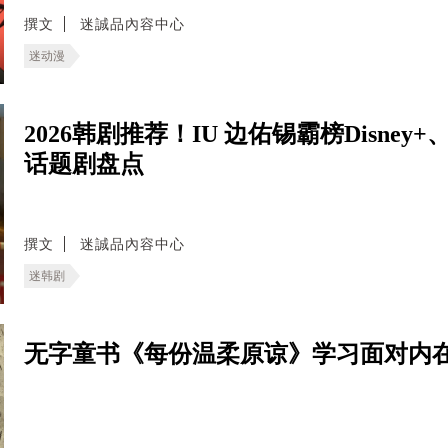
撰文
迷誠品內容中心
迷动漫
2026韩剧推荐！IU 边佑锡霸榜Disney+
话题剧盘点
撰文
迷誠品內容中心
迷韩剧
无字童书《每份温柔原谅》学习面对内