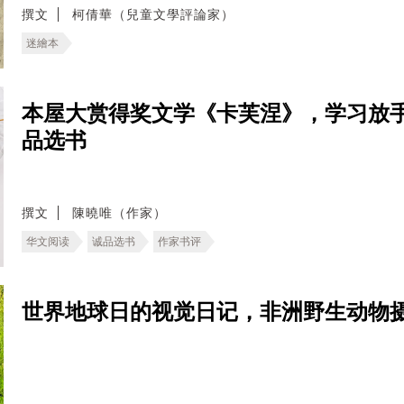
撰文
柯倩華（兒童文學評論家）
迷繪本
本屋大赏得奖文学《卡芙涅》，学习放
品选书
撰文
陳曉唯（作家）
华文阅读
诚品选书
作家书评
世界地球日的视觉日记，非洲野生动物