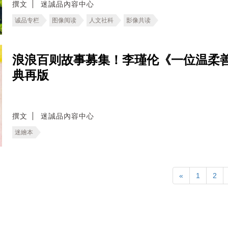
撰文
迷誠品內容中心
诚品专栏
图像阅读
人文社科
影像共读
浪浪百则故事募集！李瑾伦《一位温柔善良
典再版
撰文
迷誠品內容中心
迷繪本
«
1
2