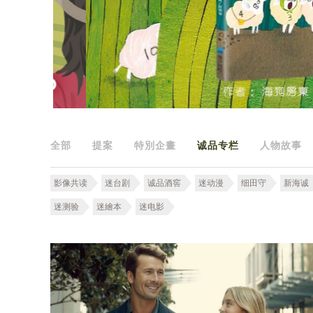
全部
提案
特別企畫
诚品专栏
人物故事
影像共读
迷台剧
诚品酒窖
迷动漫
细田守
新海诚
迷测验
迷繪本
迷电影