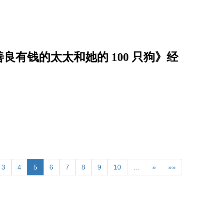
有钱的太太和她的 100 只狗》经
3
4
5
6
7
8
9
10
…
»
»»