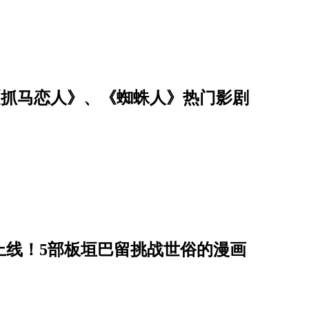
看！《抓马恋人》、《蜘蛛人》热门影剧
最终章上线！5部板垣巴留挑战世俗的漫画