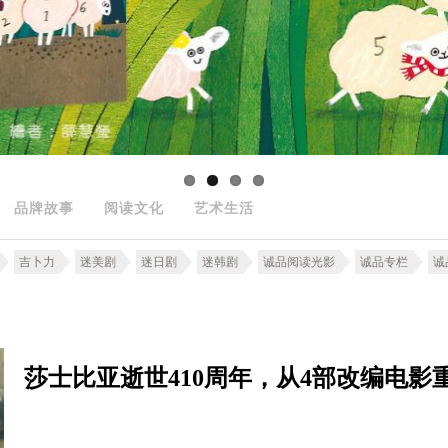
品牌故事
阅读文化
艺术生活
吉卜力
迷美剧
迷日剧
迷韩剧
诚品阅读光影
诚品专栏
诚
莎士比亚逝世410周年，从4部改编电影