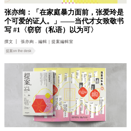
张亦绚：「在家庭暴力面前，张爱玲是
个可爱的证人。」——当代才女致敬书
写 #1〈窃窃（私语）以为可〉
撰文
張亦絢．編輯｜提案編輯室
提案on the desk