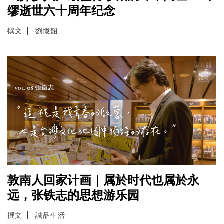
缪逝世六十周年纪念
撰文
劉憶韶
敦南人回家计画｜属於时代也属於永
远，张铁志的思想游乐园
撰文
誠品生活