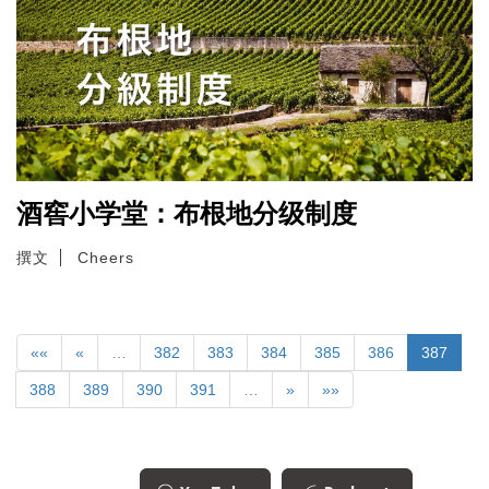
酒窖小学堂：布根地分级制度
撰文
Cheers
««
«
…
382
383
384
385
386
387
388
389
390
391
…
»
»»