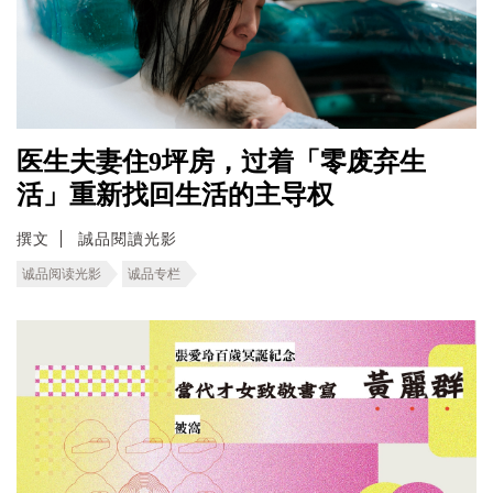
医生夫妻住9坪房，过着「零废弃生
活」重新找回生活的主导权
撰文
誠品閱讀光影
诚品阅读光影
诚品专栏