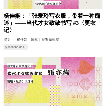
杨佳娴：「张爱玲写衣服，带着一种痴
迷」——当代才女致敬书写 #3〈更衣
记〉
撰文
楊佳嫻．編輯｜提案編輯室
提案on the desk