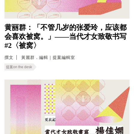
黄丽群：「不管几岁的张爱玲，应该都
会喜欢被窝。」——当代才女致敬书写
#2〈被窝〉
撰文
黃麗群．編輯｜提案編輯室
提案on the desk