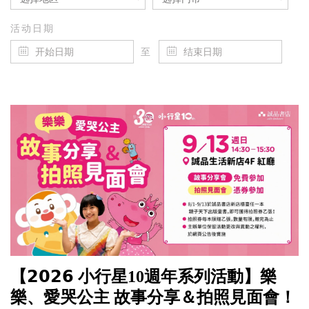
活动日期
至
【𝟮𝟬𝟮𝟲 小行星10週年系列活動】樂
樂、愛哭公主 故事分享＆拍照見面會！