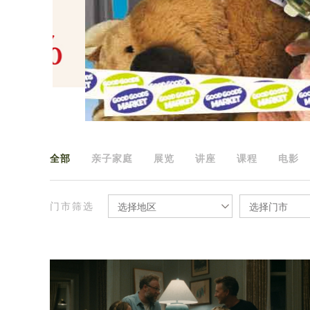
全部
亲子家庭
展览
讲座
课程
电影
门市筛选
选择地区
选择门市