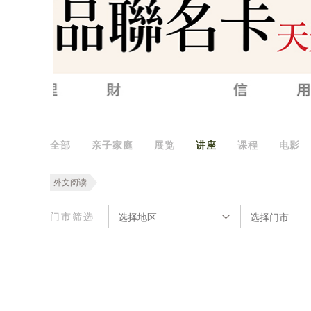
全部
亲子家庭
展览
讲座
课程
电影
外文阅读
门市筛选
选择地区
选择门市