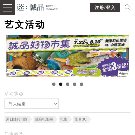
注册/登入
艺文活动
活动状态
尚未结束
周日经典电影
诚品电影院
电影
影音3C
门市筛选