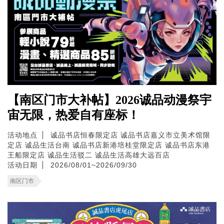
【南区门市大补帖】2026诚品动漫祭宇
宙无限，热爱自有座标！
活动地点
诚品书店恒春限定店
诚品书店嘉义市立美术馆限
定店
诚品生活台南
诚品书店新港培桂堂限定店
诚品书店东港
王船限定店
诚品生活驳二
诚品生活高雄大远百店
活动日期
2026/08/01~2026/09/30
南区门市