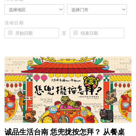
选择地区
选择门市
活动日期
至
诚品生活台南 恁兜拢按怎拜？ 从餐桌