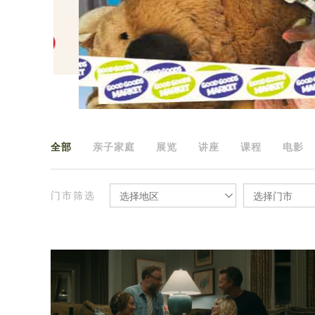
全部
亲子家庭
展览
讲座
课程
电影
门市筛选
选择地区
选择门市