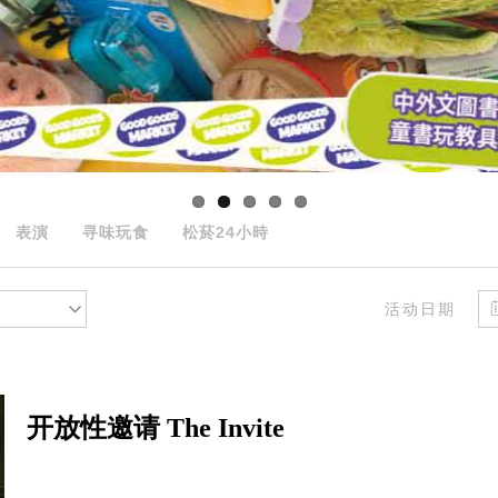
表演
寻味玩食
松菸24小時
活动日期
开放性邀请 The Invite