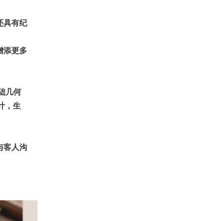
还具有纪
增添更多
础几何
计，生
与客人沟