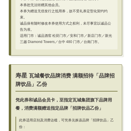
本券恕无法转赠其他会员。
本券为赠送无偿发行之抵用券，故不受礼券定型化契约约
束。
诚品保有随时修改本券使用方式之权利，未尽事宜以诚品公
告为准。
适用门市：诚品酒窖 松菸门市／安和门市／新店门市／新光
三越 Diamond Towers／台中 480 门市／台南门市。
寿星
瓦城餐饮品牌消费 满额招待「品牌招
牌饮品」乙份
凭此券和诚品会员卡，至指定瓦城集团旗下品牌用
餐，消费满额赠送指定品牌「招牌饮品乙份」
此券适用店别及消费达槛，可凭券兑换该品牌「招牌饮品」乙
份：