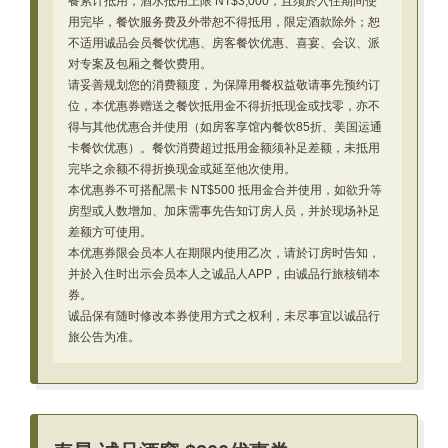
餐累计抵用，酒水抵用上限 NT$3,000，且须於入住期间使
用完毕，餐饮服务费及外带恕不得抵用，限定酒款除外；恕
不适用诚品会员餐饮优惠、房客餐饮优惠、喜宴、会议、派
对专案及包厢之餐饮费用。
请妥善规划您的消费额度，为保障用餐权益敬请事先预约订
位，本优惠券赠送之餐饮抵用金不得折抵现金或找零，亦不
得与其他优惠合并使用（如房客享馆内餐饮85折、美国运通
卡餐饮优惠）。餐饮消费超过抵用金额须补足差额，未抵用
完毕之余额不得折换现金或延至他次使用。
本优惠券不可搭配黑卡 NT$500 抵用金合并使用，如欲升等
房型或人数增加、加床需事先告知订房人员，并於现场补足
差额方可使用。
本优惠券限会员本人在期限内使用乙次，请於订房时告知，
并於入住时出示会员本人之诚品人APP，由诚品行旅核销本
券。
诚品保有随时修改本券使用方式之权利，未尽事宜以诚品行
旅公告为准。