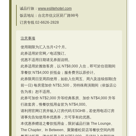
诚品行旅：
www.eslitehotel.com
饭店地址：台北市信义区菸厂路98号
订房专线 02-6626-2828
注意事项
使用期限为汇入当月+2个月。
此券适用於官网／电话预订。
优惠不适用日期请见券面说明。
此券适用於雅致客房，以 NT$8,000 入住，即可於住宿期间
享餐饮 NT$4,000 折抵金；服务费另以原价计。
此券限周日至周四使用，如欲入住周五、周六及连续假期(含
前一日) 每房需加价 NT$1,500，另特殊商演期间（依饭店公
告为准）恕不适用。
此券可加价 NT$2,000 升等经典客房、加价 NT$4,000 升等
行政套房，惟餐饮抵用金皆为 NT$4,000。
请利用官网订房并输入订房代码 ESGHB，若使用电话订房
请事先告知使用本优惠券，方可享有此优惠。
本优惠券赠送之餐饮抵用金，限於诚品行旅 The Lounge、
The Chapter、In Between、聚聚楼松菸店等餐饮空间内用