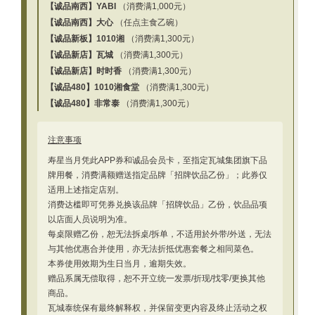
【诚品南西】YABI
（消费满1,000元）
【诚品南西】大心
（任点主食乙碗）
【诚品新板】1010湘
（消费满1,300元）
【诚品新店】瓦城
（消费满1,300元）
【诚品新店】时时香
（消费满1,300元）
【诚品480】1010湘食堂
（消费满1,300元）
【诚品480】非常泰
（消费满1,300元）
注意事项
寿星当月凭此APP券和诚品会员卡，至指定瓦城集团旗下品
牌用餐，消费满额赠送指定品牌「招牌饮品乙份」；此券仅
适用上述指定店别。
消费达槛即可凭券兑换该品牌「招牌饮品」乙份，饮品品项
以店面人员说明为准。
每桌限赠乙份，恕无法拆桌/拆单，不适用於外带/外送，无法
与其他优惠合并使用，亦无法折抵优惠套餐之相同菜色。
本券使用效期为生日当月，逾期失效。
赠品系属无偿取得，恕不开立统一发票/折现/找零/更换其他
商品。
瓦城泰统保有最终解释权，并保留变更内容及终止活动之权