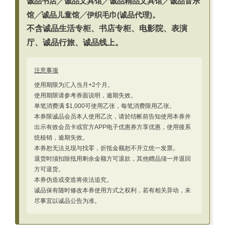
诚品书店╱诚品文具馆╱诚品精品文具馆╱诚品音乐
馆╱诚品儿童馆╱伊织毛巾(诚品代理)。
不含诚品生活专柜、书店专柜、电影院、表演
厅、诚品行旅、诚品线上。
注意事项
使用期限为汇入当月+2个月。
使用期限请参考券面说明，逾期失效。
单笔消费满 $1,000可使用乙张，每笔消费限用乙张。
本券限诚品会员本人使用乙次，请於结帐前告知使用本券并
出示有效会员卡或官方APP电子优惠券方享优惠，使用後系
统核销，逾期失效。
本券恕无法兑现与找零，折抵金额恕不开立统一发票。
退货时须扣除抵用剩余金额方可退款，其他赠品须一并退回
方可退货。
本券伪造或变造将依法追究。
诚品保有随时修改本券使用方式之权利，若有相关异动，未
尽事宜以诚品公告为准。