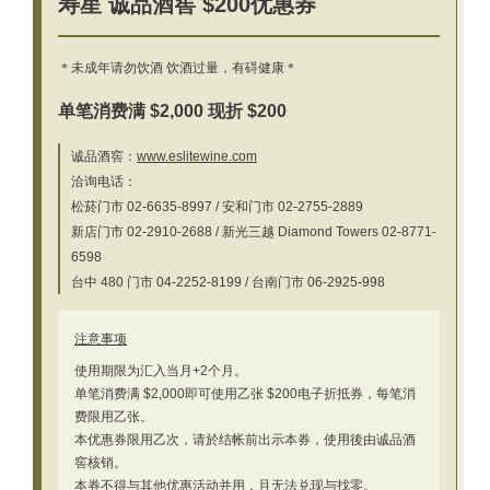
寿星 诚品酒窖 $200优惠券
＊未成年请勿饮酒 饮酒过量，有碍健康＊
单笔消费满 $2,000 现折 $200
诚品酒窖：
www.eslitewine.com
洽询电话：
松菸门市 02-6635-8997 / 安和门市 02-2755-2889
新店门市 02-2910-2688 / 新光三越 Diamond Towers 02-8771-
6598
台中 480 门市 04-2252-8199 / 台南门市 06-2925-998
注意事项
使用期限为汇入当月+2个月。
单笔消费满 $2,000即可使用乙张 $200电子折抵券，每笔消
费限用乙张。
本优惠券限用乙次，请於结帐前出示本券，使用後由诚品酒
窖核销。
本券不得与其他优惠活动并用，且无法兑现与找零。