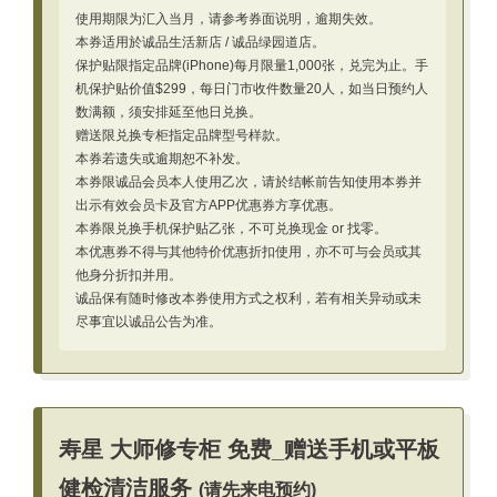
使用期限为汇入当月，请参考券面说明，逾期失效。
本券适用於诚品生活新店 / 诚品绿园道店。
保护贴限指定品牌(iPhone)每月限量1,000张，兑完为止。手
机保护贴价值$299，每日门市收件数量20人，如当日预约人
数满额，须安排延至他日兑换。
赠送限兑换专柜指定品牌型号样款。
本券若遗失或逾期恕不补发。
本券限诚品会员本人使用乙次，请於结帐前告知使用本券并
出示有效会员卡及官方APP优惠券方享优惠。
本券限兑换手机保护贴乙张，不可兑换现金 or 找零。
本优惠券不得与其他特价优惠折扣使用，亦不可与会员或其
他身分折扣并用。
诚品保有随时修改本券使用方式之权利，若有相关异动或未
尽事宜以诚品公告为准。
寿星 大师修专柜 免费_赠送手机或平板
健检清洁服务
(请先来电预约)