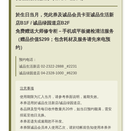
於生日当月，凭此券及诚品会员卡至诚品生活新
店B1F / 诚品绿园道店B2F
免费赠送大师修专柜－手机或平板健检清洁服务
（赠品价值$299；包含耗材及服务请先来电预
约）
预约电话：
诚品生活新店 02-2322-2888 _#2231
诚品绿园道店 04-2328-1000 _#6230
注意事项
使用期限为汇入当月，请参考券面说明，逾期失效。
本券适用於诚品生活新店/诚品绿园道店。
各品牌及型号每日收件数量共20件，如当日预约额满，需安
排延至他日兑换。
本券若遗失或逾期恕不补发。
本券限诚品会员本人使用乙次，请於结帐前告知使用本券并