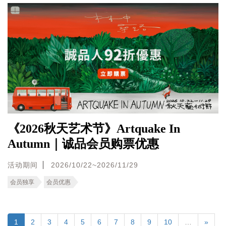
《2026秋天艺术节》Artquake In
Autumn｜诚品会员购票优惠
活动期间
2026/10/22~2026/11/29
会员独享
会员优惠
1
2
3
4
5
6
7
8
9
10
…
»