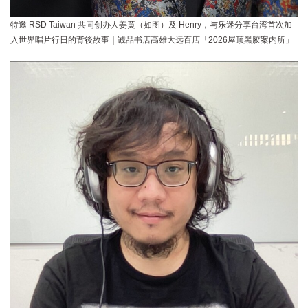
特邀 RSD Taiwan 共同创办人姜黄（如图）及 Henry，与乐迷分享台湾首次加
入世界唱片行日的背後故事｜诚品书店高雄大远百店「2026屋顶黑胶案内所」