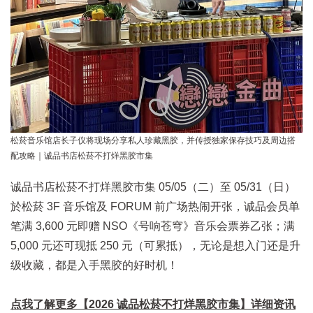
松菸音乐馆店长子仪将现场分享私人珍藏黑胶，并传授独家保存技巧及周边搭
配攻略｜诚品书店松菸不打烊黑胶市集
诚品书店松菸不打烊黑胶市集 05/05（二）至 05/31（日）
於松菸 3F 音乐馆及 FORUM 前广场热闹开张，诚品会员单
笔满 3,600 元即赠 NSO《号响苍穹》音乐会票券乙张；满
5,000 元还可现抵 250 元（可累抵），无论是想入门还是升
级收藏，都是入手黑胶的好时机！
点我了解更多【2026 诚品松菸不打烊黑胶市集】详细资讯