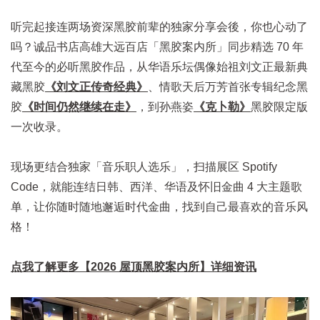
听完起接连两场资深黑胶前辈的独家分享会後，你也心动了
吗？诚品书店高雄大远百店「黑胶案内所」同步精选 70 年
代至今的必听黑胶作品，从华语乐坛偶像始祖刘文正最新典
藏黑胶
《刘文正传奇经典》
、情歌天后万芳首张专辑纪念黑
胶
《时间仍然继续在走》
，到孙燕姿
《克卜勒》
黑胶限定版
一次收录。
现场更结合独家「音乐职人选乐」，扫描展区 Spotify
Code，就能连结日韩、西洋、华语及怀旧金曲 4 大主题歌
单，让你随时随地邂逅时代金曲，找到自己最喜欢的音乐风
格！
点我了解更多【2026 屋顶黑胶案内所】详细资讯