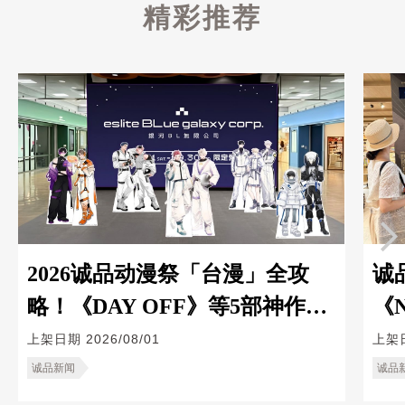
精彩推荐
2026诚品动漫祭「台漫」全攻
诚
略！《DAY OFF》等5部神作推
《
出限定主题门市与限量周边
Z
上架日期
2026/08/01
上架
诚品新闻
诚品