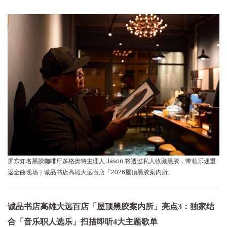
屏东知名黑胶咖啡厅多格奥特主理人 Jason 将透过私人收藏黑胶，带领乐迷重
返金曲现场｜诚品书店高雄大远百店「2026屋顶黑胶案内所」
诚品书店高雄大远百店「屋顶黑胶案内所」亮点3：独家结
合「音乐职人选乐」扫描即听4大主题歌单