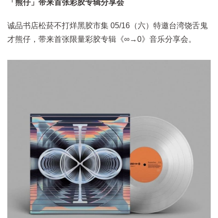
「熊仔」带来首张彩胶专辑分享会
诚品书店松菸不打烊黑胶市集 05/16（六）特邀台湾饶舌鬼
才熊仔，带来首张限量彩胶专辑《∞→0》音乐分享会。