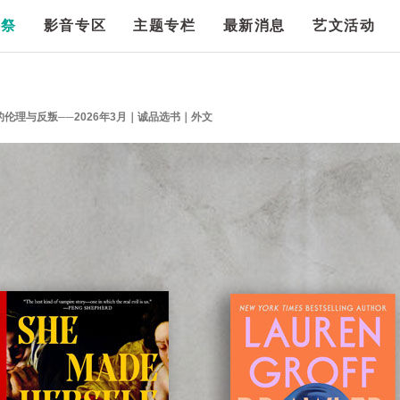
漫祭
影音专区
主题专栏
最新消息
艺文活动
伦理与反叛──2026年3月｜诚品选书｜外文