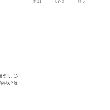
11
0
6
赞
大心
哇
管婴儿、冻
的界线？这