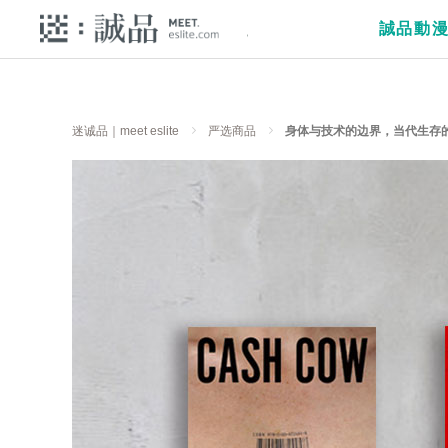
誠品動
迷诚品｜meet eslite
严选商品
身体与技术的边界，当代生存的