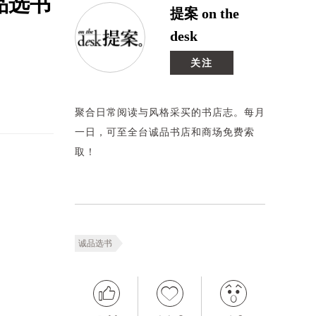
品选书
提案 on the
desk
关注
聚合日常阅读与风格采买的书店志。每月
一日，可至全台诚品书店和商场免费索
取！
诚品选书