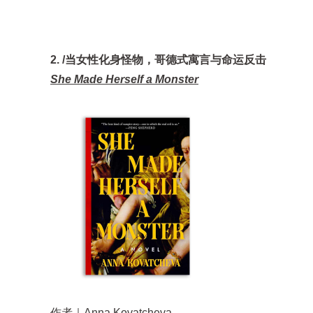
2. /当女性化身怪物，哥德式寓言与命运反击
She Made Herself a Monster
作者｜Anna Kovatcheva