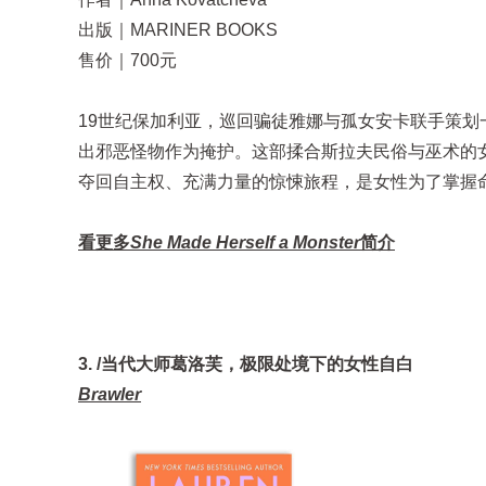
出版｜MARINER BOOKS
售价｜700元
19世纪保加利亚，巡回骗徒雅娜与孤女安卡联手策
出邪恶怪物作为掩护。这部揉合斯拉夫民俗与巫术的
夺回自主权、充满力量的惊悚旅程，是女性为了掌握
看更多
She Made Herself a Monster
简介
3. /当代大师葛洛芙，极限处境下的女性自白
Brawler