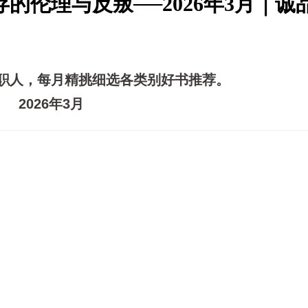
的伦理与反叛──2026年3月｜诚
职人，每月精挑细选各类别好书推荐。
2026年3月