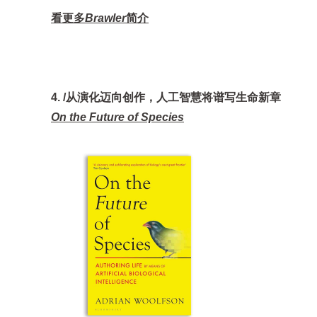
看更多
Brawler
简介
4. /从演化迈向创作，人工智慧将谱写生命新章
On the Future of Species