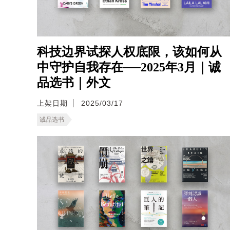
科技边界试探人权底限，该如何从
中守护自我存在──2025年3月｜诚
品选书｜外文
上架日期
2025/03/17
诚品选书