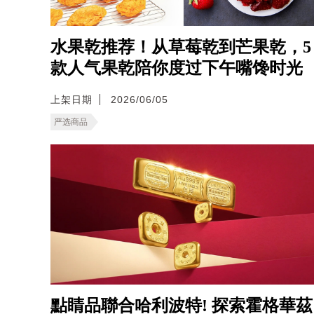
水果乾推荐！从草莓乾到芒果乾，5
款人气果乾陪你度过下午嘴馋时光
上架日期
2026/06/05
严选商品
點睛品聯合哈利波特! 探索霍格華茲