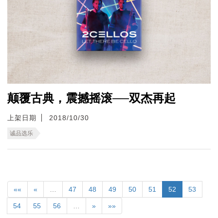
颠覆古典，震撼摇滚──双杰再起
上架日期
2018/10/30
诚品选乐
««
«
…
47
48
49
50
51
52
53
54
55
56
…
»
»»