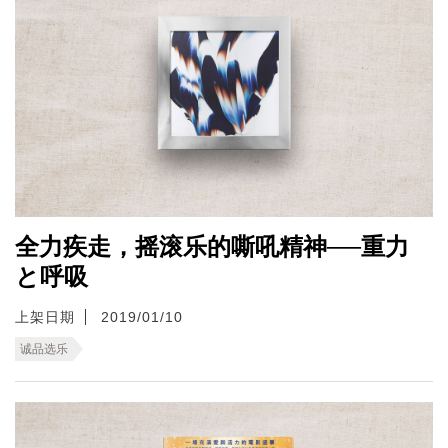
全力疾走，摇滚乐的嘶吼精神──重力
と呼吸
上架日期
2019/01/10
诚品选乐