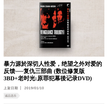
暴力源於深切人性爱，绝望之外对爱的
反馈──复仇三部曲 (数位修复版
3BD+老时光:原罪犯幕後记录DVD)
上架日期
2019/01/10
诚品选乐