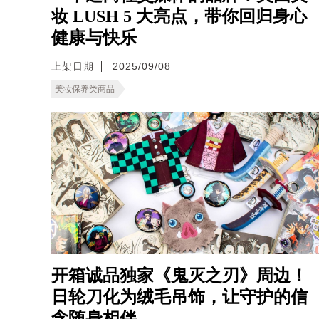
妆 LUSH 5 大亮点，带你回归身心
健康与快乐
上架日期
2025/09/08
美妆保养类商品
开箱诚品独家《鬼灭之刃》周边！
日轮刀化为绒毛吊饰，让守护的信
念随身相伴