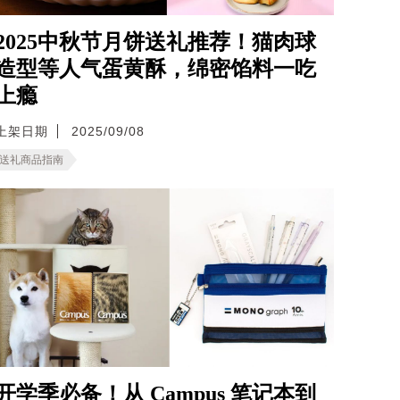
2025中秋节月饼送礼推荐！猫肉球
造型等人气蛋黄酥，绵密馅料一吃
上瘾
上架日期
2025/09/08
送礼商品指南
开学季必备！从 Campus 笔记本到