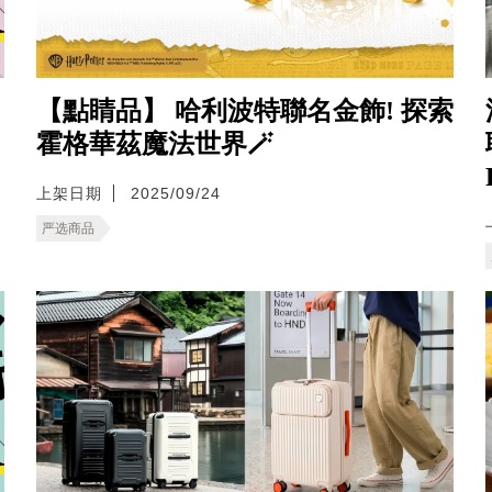
】
【點睛品】 哈利波特聯名金飾! 探索
霍格華茲魔法世界🪄
上架日期
2025/09/24
严选商品