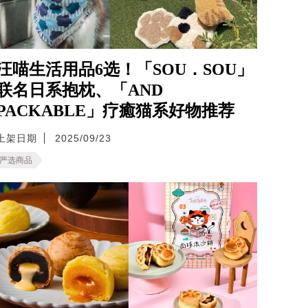
汪喵生活用品6选！「SOU．SOU」
联名日系抱枕、「AND
PACKABLE」疗癒猫系好物推荐
上架日期
2025/09/23
严选商品