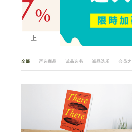
全部
严选商品
诚品选书
诚品选乐
会员之