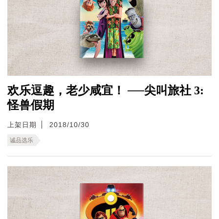
欢乐逗趣，老少咸宜！ ──尖叫旅社 3:
怪兽假期
上架日期
2018/10/30
诚品选乐