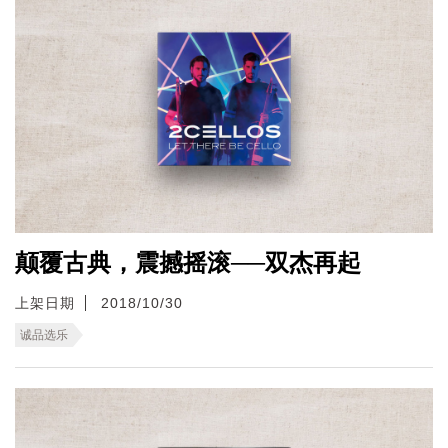
颠覆古典，震撼摇滚──双杰再起
上架日期
2018/10/30
诚品选乐