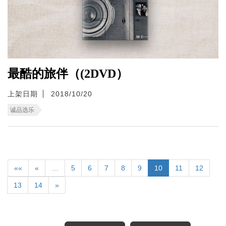
最酷的旅伴（(2DVD）
上架日期
2018/10/20
诚品选乐
««
«
…
5
6
7
8
9
10
11
12
13
14
»