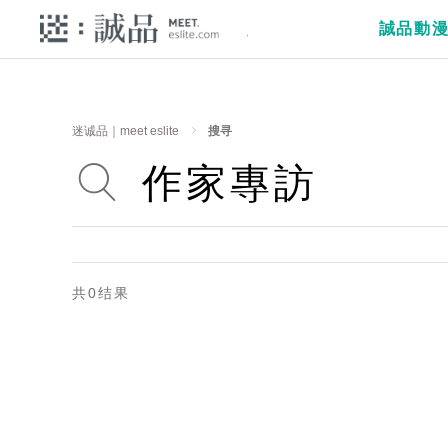
誠品動
迷诚品｜meet eslite
搜寻
共0结果