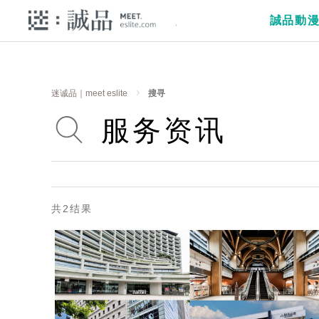
誠品動
迷诚品｜meet eslite
搜寻
共2结果