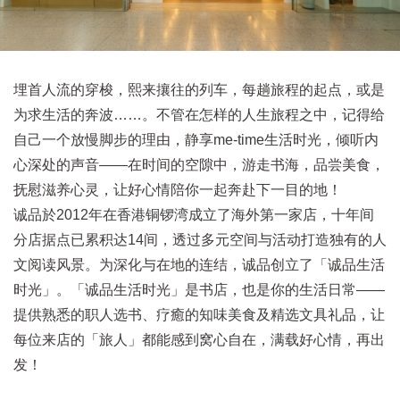
埋首人流的穿梭，熙来攘往的列车，每趟旅程的起点，或是
为求生活的奔波……。不管在怎样的人生旅程之中，记得给
自己一个放慢脚步的理由，静享me-time生活时光，倾听内
心深处的声音——在时间的空隙中，游走书海，品尝美食，
抚慰滋养心灵，让好心情陪你一起奔赴下一目的地！
诚品於2012年在香港铜锣湾成立了海外第一家店，十年间
分店据点已累积达14间，透过多元空间与活动打造独有的人
文阅读风景。为深化与在地的连结，诚品创立了「诚品生活
时光」。「诚品生活时光」是书店，也是你的生活日常——
提供熟悉的职人选书、疗癒的知味美食及精选文具礼品，让
每位来店的「旅人」都能感到窝心自在，满载好心情，再出
发！