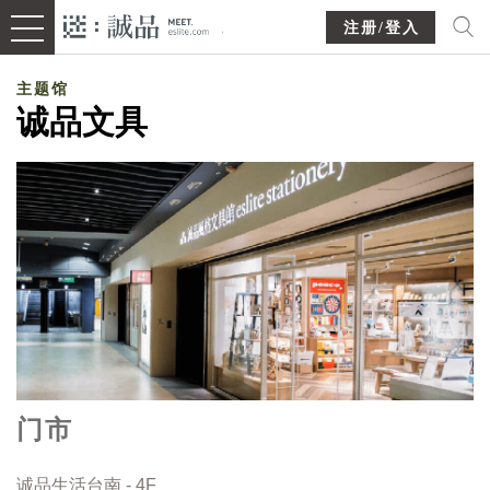
注册/登入
主题馆
诚品文具
门市
诚品生活台南 - 4F