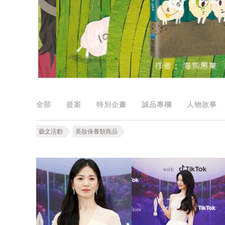
全部
提案
特別企畫
誠品專欄
人物故事
藝文活動
美妝保養類商品