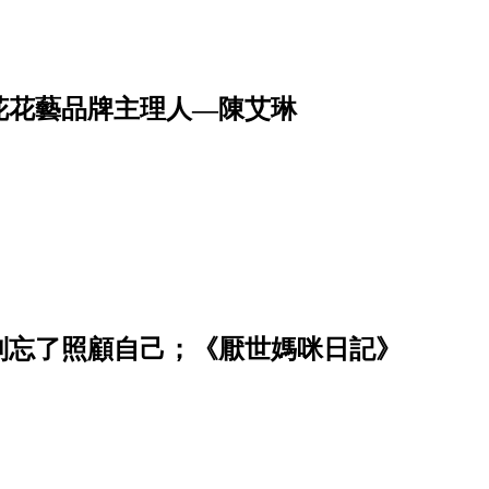
花花藝品牌主理人—陳艾琳
別忘了照顧自己；《厭世媽咪日記》