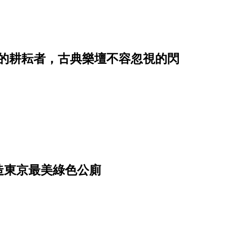
琢的耕耘者，古典樂壇不容忽視的閃
造東京最美綠色公廁