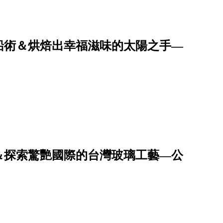
船術＆烘焙出幸福滋味的太陽之手—
＆探索驚艷國際的台灣玻璃工藝—公