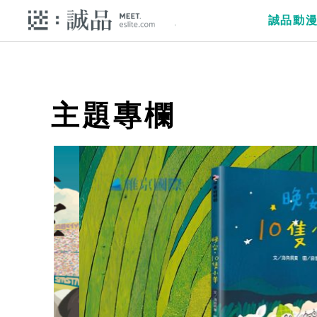
誠品動
主題專欄