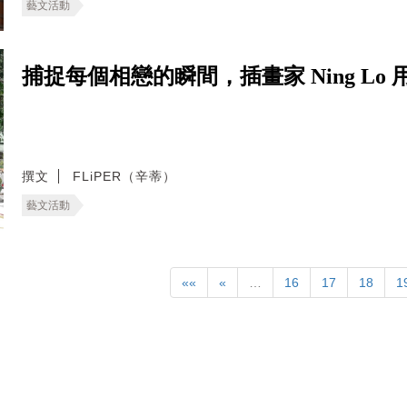
藝文活動
捕捉每個相戀的瞬間，插畫家 Ning L
撰文
FLiPER（辛蒂）
藝文活動
««
«
…
16
17
18
1