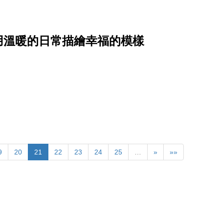
o 用溫暖的日常描繪幸福的模樣
9
20
21
22
23
24
25
…
»
»»