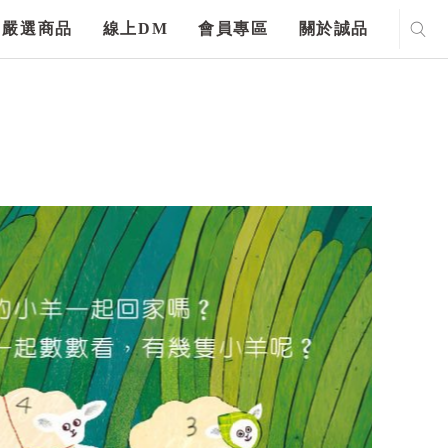
嚴選商品
線上DM
會員專區
關於誠品