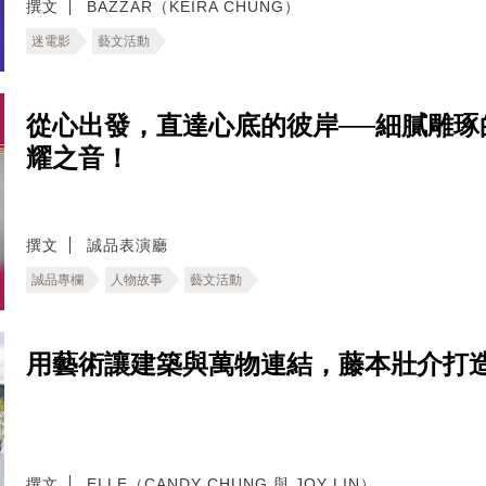
撰文
BAZZAR（KEIRA CHUNG）
迷電影
藝文活動
從心出發，直達心底的彼岸──細膩雕
耀之音！
撰文
誠品表演廳
誠品專欄
人物故事
藝文活動
用藝術讓建築與萬物連結，藤本壯介打
撰文
ELLE（CANDY CHUNG 與 JOY LIN）