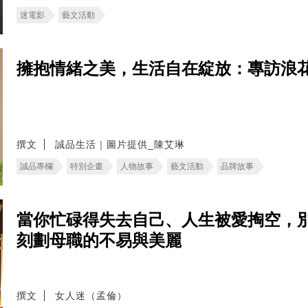
迷電影
藝文活動
擁抱情緒之美，生活自在綻放：專訪浪
撰文
誠品生活｜圖片提供_陳艾琳
誠品專欄
特別企畫
人物故事
藝文活動
品牌故事
當你忙碌得失去自己、人生被愛掏空，
刻劃母職的不易與美麗
撰文
女人迷（孟倫）