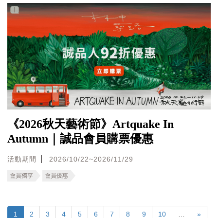
《2026秋天藝術節》Artquake In
Autumn｜誠品會員購票優惠
活動期間
2026/10/22~2026/11/29
會員獨享
會員優惠
1
2
3
4
5
6
7
8
9
10
…
»