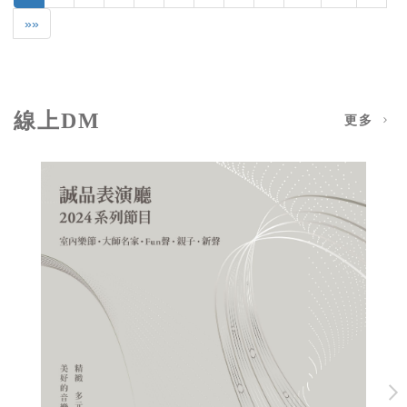
»»
線上DM
更多