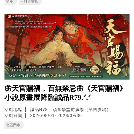
講座
不打烊書店
🦋天官賜福，百無禁忌🦋《天官賜福》
小說原畫展降臨誠品R79.ᐟ.ᐟ
活動地點
誠品R79 - 頑童學堂前廣場（第四廣場）
活動日期
2026/08/01~2026/09/30
北區門市