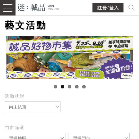
註冊/登入
藝文活動
活動狀態
尚未結束
門市篩選
選擇地區
選擇門市