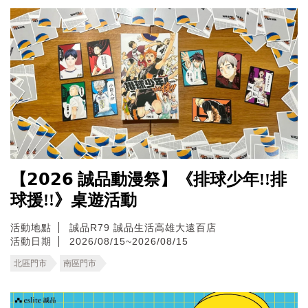
【𝟮𝟬𝟮𝟲 誠品動漫祭】《排球少年!!排
球援!!》桌遊活動
活動地點
誠品R79
誠品生活高雄大遠百店
活動日期
2026/08/15~2026/08/15
北區門市
南區門市